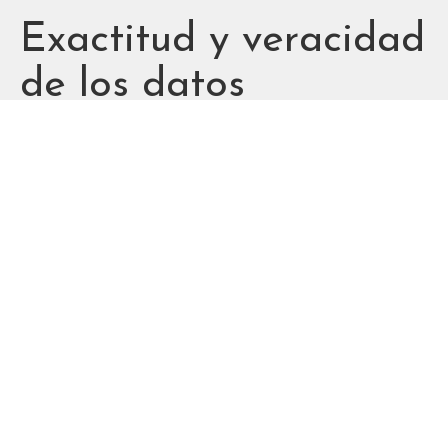
Exactitud y veracidad
de los datos
facilitados
El Usuario es el único responsable de
la veracidad y corrección de los datos
incluidos, exonerándose FORETAX SA
de cualquier responsabilidad al
respecto. Los usuarios garantizan y
responden, en cualquier caso, de la
exactitud, vigencia y autenticidad de
los datos personales facilitados, y se