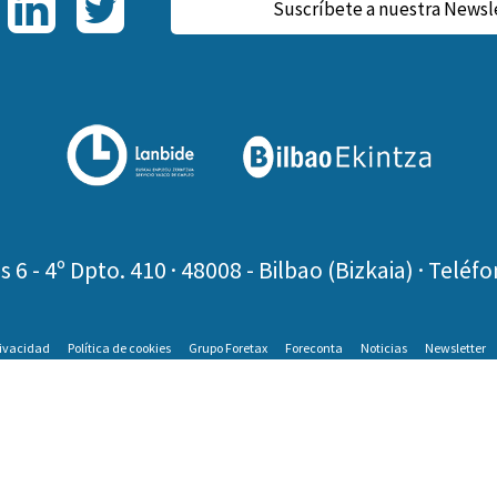
Suscríbete a nuestra Newsl
Li
T
nk
wi
ed
tt
In
er
s 6 - 4º Dpto. 410 · 48008 - Bilbao (Bizkaia) ·
Teléfo
rivacidad
Política de cookies
Grupo Foretax
Foreconta
Noticias
Newsletter
nción! Este sitio usa cookies y tecnologías simil
 cambia la configuración de su navegador, usted acepta su uso.
Sab
Acepto
Desarrollado por
Arretaz