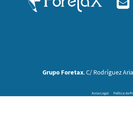
E
m
ail
Grupo Foretax
. C/ Rodríguez Aria
Aviso Legal
Política de P
¡Ate
Si no