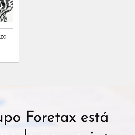
ozo
upo Foretax está