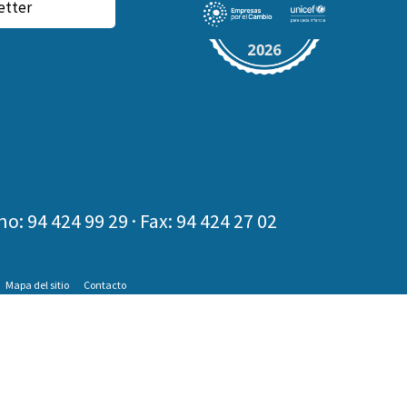
etter
no: 94 424 99 29
· Fax: 94 424 27 02
Mapa del sitio
Contacto
ares.
er más